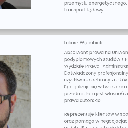
przemysłu energetycznego,
transport lądowy.
Łukasz Wściubiak
Absolwent prawa na Uniwers
podyplomowych studiów z P
Wydziale Prawa i Administra
Doświadczony profesjonalny
uzyskiwania ochrony znaków
Specjalizuje się w tworzeniu
przedmiotem jest własność i
prawa autorskie.
Reprezentuje klientów w s
oraz pomaga w negocjacjac
audyty IP na podstawie kt