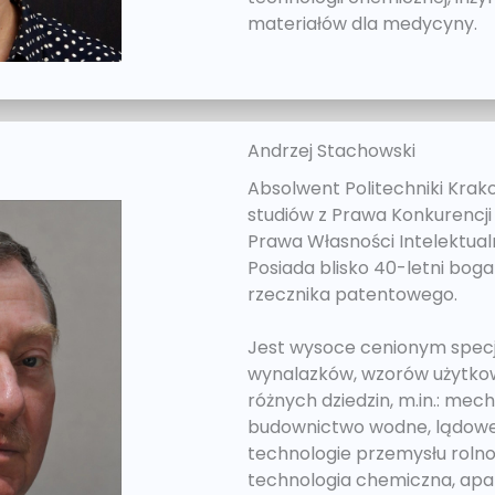
materiałów dla medycyny.
Andrzej Stachowski
Absolwent Politechniki Kra
studiów z Prawa Konkurencji
Prawa Własności Intelektua
Posiada blisko 40-letni bog
rzecznika patentowego.
Jest wysoce cenionym specja
wynalazków, wzorów użytko
różnych dziedzin, m.in.: me
budownictwo wodne, lądowe,
technologie przemysłu rolno
technologia chemiczna, apar