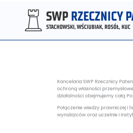
Przejdź
do
treści
Kancelaria SWP Rzecznicy Patento
ochroną własności przemysłowej i
działalności obejmujemy całą Pol
Połączenie wiedzy prawniczej i 
wynalazców oraz uczelnie i inst