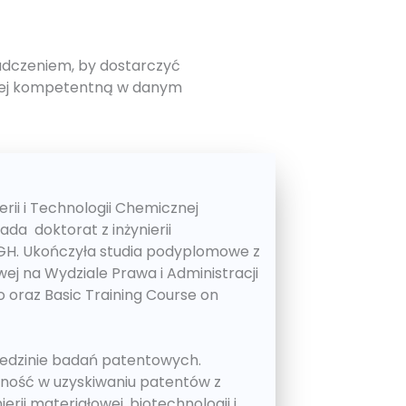
iadczeniem, by dostarczyć
ziej kompetentną w danym
rii i Technologii Chemicznej
iada doktorat z inżynierii
GH. Ukończyła studia podyplomowe z
j na Wydziale Prawa i Administracji
 oraz Basic Training Course on
iedzinie badań patentowych.
ność w uzyskiwaniu patentów z
erii materiałowej, biotechnologii i