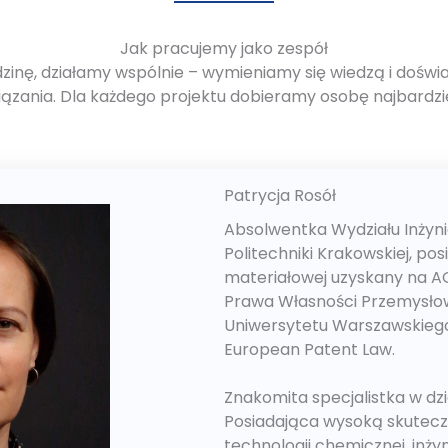
Jak pracujemy jako zespół
zinę, działamy wspólnie – wymieniamy się wiedzą i dośw
iązania. Dla każdego projektu dobieramy osobę najbard
Patrycja Rosół
Absolwentka Wydziału Inżynie
Politechniki Krakowskiej, pos
materiałowej uzyskany na A
Prawa Własności Przemysłowe
Uniwersytetu Warszawskiego
European Patent Law.
Znakomita specjalistka w dz
Posiadająca wysoką skutecz
technologii chemicznej, inżyni