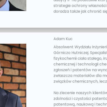
strategie ochrony własności
doradza także jak chronić s
Adam Kuc
Absolwent Wydziału Inżynieri
Górniczo Hutniczej. Specjalis
fizykochemii ciała stałego, in
chemicznej i technologii ch
zgłoszeń i patentów na wynal
zwłaszcza materiałów dla m
związków chemicznych, lecz
Na zlecenie naszych klientó
zdolności i czystości patent
patentową, naukową i tech