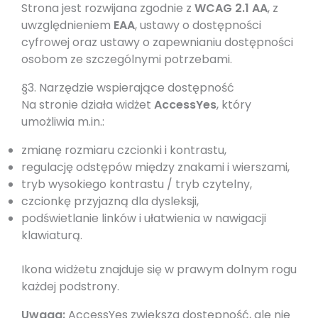
Strona jest rozwijana zgodnie z
WCAG 2.1 AA
, z
uwzględnieniem
EAA
, ustawy o dostępności
cyfrowej oraz ustawy o zapewnianiu dostępności
osobom ze szczególnymi potrzebami.
§3. Narzędzie wspierające dostępność
Na stronie działa widżet
AccessYes
, który
umożliwia m.in.:
zmianę rozmiaru czcionki i kontrastu,
regulację odstępów między znakami i wierszami,
tryb wysokiego kontrastu / tryb czytelny,
czcionkę przyjazną dla dysleksji,
podświetlanie linków i ułatwienia w nawigacji
klawiaturą.
Ikona widżetu znajduje się w prawym dolnym rogu
każdej podstrony.
Uwaga:
AccessYes zwiększa dostępność, ale nie